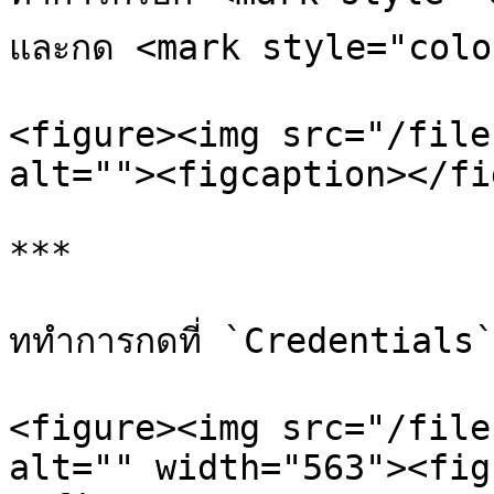
และกด <mark style="color:
<figure><img src="/file
alt=""><figcaption></fi
***

ททำการกดที่ `Credentials` เพ
<figure><img src="/file
alt="" width="563"><fig