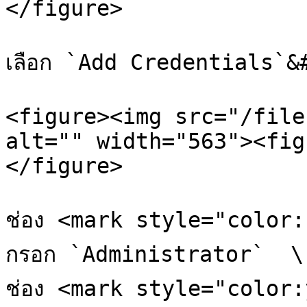
</figure>

เลือก `Add Credentials`&#
<figure><img src="/file
alt="" width="563"><fig
</figure>

ช่อง <mark style="color:
กรอก `Administrator`  \

ช่อง <mark style="color: