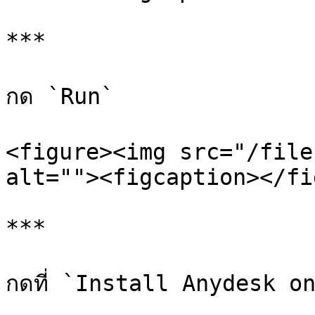
***

กด `Run`

<figure><img src="/file
alt=""><figcaption></fi
***

กดที่ `Install Anydesk o